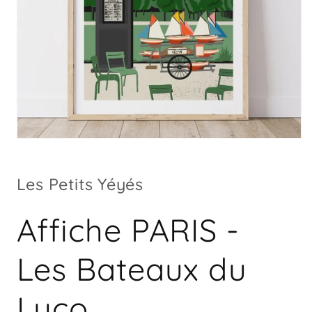
Ouvrir
le
média
1
Les Petits Yéyés
dans
une
fenêtre
modale
Affiche PARIS -
Les Bateaux du
Luco