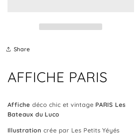
PARIS
PARIS
-
-
Les
Les
Bateaux
Bateaux
du
du
Luco
Luco
Share
AFFICHE PARIS
Affiche
déco chic et vintage
PARIS
Les
Bateaux du Luco
Illustration
crée par Les Petits Yéyés