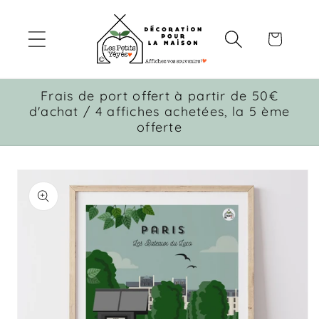
et
passer
au
Panier
contenu
Frais de port offert à partir de 50€
d'achat / 4 affiches achetées, la 5 ème
offerte
Passer aux
informations
produits