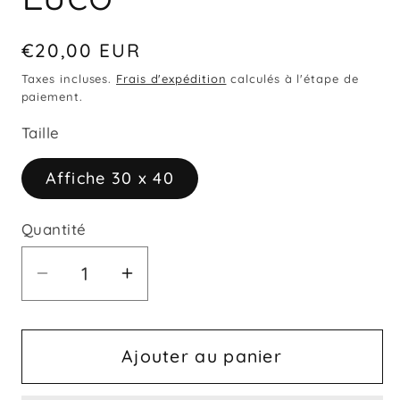
Prix
€20,00 EUR
habituel
Taxes incluses.
Frais d'expédition
calculés à l'étape de
paiement.
Taille
Affiche 30 x 40
Quantité
Quantité
Réduire
Augmenter
la
la
quantité
quantité
de
de
Ajouter au panier
Affiche
Affiche