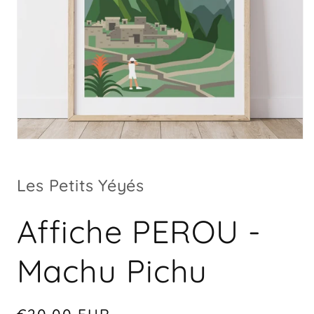
Ouvrir
le
média
1
Les Petits Yéyés
dans
une
fenêtre
modale
Affiche PEROU -
Machu Pichu
Prix
€20,00 EUR