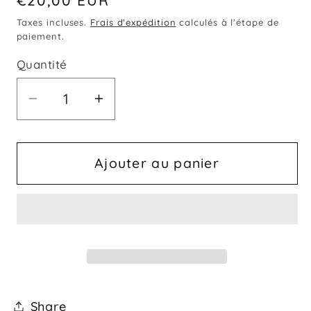
habituel
Taxes incluses.
Frais d'expédition
calculés à l'étape de
paiement.
Quantité
Quantité
Réduire
Augmenter
la
la
quantité
quantité
de
de
Ajouter au panier
Affiche
Affiche
PEROU
PEROU
-
-
Machu
Machu
Pichu
Pichu
Share